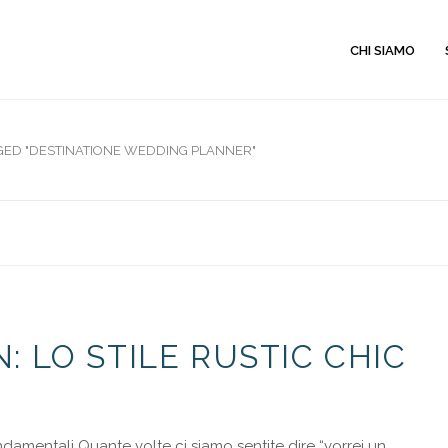
CHI SIAMO
GED "DESTINATIONE WEDDING PLANNER"
: LO STILE RUSTIC CHIC
ndamentali Quante volte ci siamo sentite dire “vorrei un