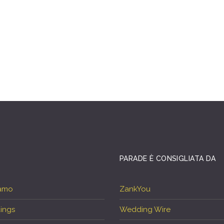
PARADE È CONSIGLIATA DA
iamo
ZankYou
ings
Wedding Wire