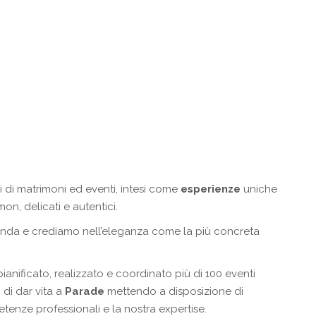
i di matrimoni ed eventi, intesi come
esperienze
uniche
on, delicati e autentici.
conda e crediamo nell’eleganza come la più concreta
nificato, realizzato e coordinato più di 100 eventi
di dar vita a
Parade
mettendo a disposizione di
tenze professionali e la nostra expertise.