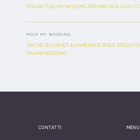
ITALIAN TUSCAN WEDDING DREAMS REALLY DO C
ROCK MY WEDDING
ORCHID BOUQUET & HOMEMADE BRIDE DRESS FOR
ITALIAN WEDDING
CONTATTI
MENU