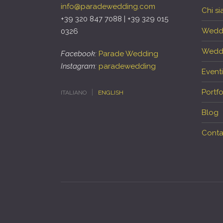
info@paradewedding.com
Chi s
+39 320 847 7088 | +39 329 015
Wedd
0326
Weddi
Facebook:
Parade Wedding
Instagram:
paradewedding
Eventi
Portfo
ITALIANO
ENGLISH
Blog
Contat